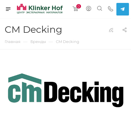
0
CM Decking
—
—
Главная
Бренды
CM Decking